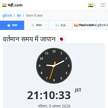
🇮🇳
🇮🇳 घड़ी.com
▾
छुट्टियां
देश
जापान में समय
⏱️
समय
🌦️
मौसम
🌬️
AQI
🎉
🕌
वैश्विक सार्वजनिक छुट्टियों 
प्रार्थना समय
वर्तमान समय में जापान 🇯🇵
12
11
1
10
2
9
3
8
4
7
5
6
JST
21:10:34
रविवार, 9 अगस्त 2026