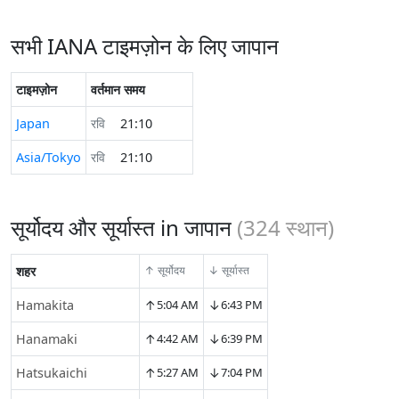
सभी IANA टाइमज़ोन के लिए जापान
टाइमज़ोन
वर्तमान समय
Japan
रवि
21:10
Asia/Tokyo
रवि
21:10
सूर्योदय और सूर्यास्त in जापान
(
324
स्थान)
शहर
↑ सूर्योदय
↓ सूर्यास्त
↑
↓
Hamakita
5:04 AM
6:43 PM
↑
↓
Hanamaki
4:42 AM
6:39 PM
↑
↓
Hatsukaichi
5:27 AM
7:04 PM