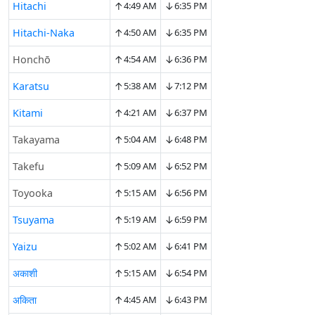
↑
↓
Hitachi
4:49 AM
6:35 PM
↑
↓
Hitachi-Naka
4:50 AM
6:35 PM
↑
↓
Honchō
4:54 AM
6:36 PM
↑
↓
Karatsu
5:38 AM
7:12 PM
↑
↓
Kitami
4:21 AM
6:37 PM
↑
↓
Takayama
5:04 AM
6:48 PM
↑
↓
Takefu
5:09 AM
6:52 PM
↑
↓
Toyooka
5:15 AM
6:56 PM
↑
↓
Tsuyama
5:19 AM
6:59 PM
↑
↓
Yaizu
5:02 AM
6:41 PM
↑
↓
अकाशी
5:15 AM
6:54 PM
↑
↓
अकिता
4:45 AM
6:43 PM