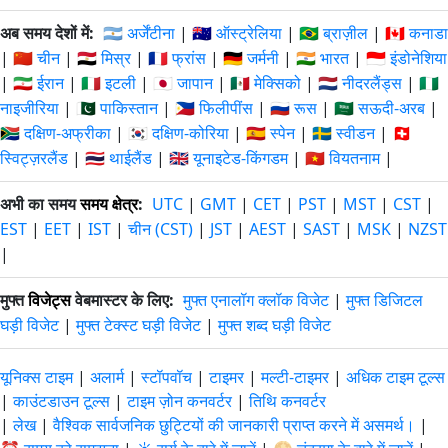
अब समय देशों में:
🇦🇷 अर्जेंटीना
|
🇦🇺 ऑस्ट्रेलिया
|
🇧🇷 ब्राज़ील
|
🇨🇦 कनाडा
|
🇨🇳 चीन
|
🇪🇬 मिस्र
|
🇫🇷 फ्रांस
|
🇩🇪 जर्मनी
|
🇮🇳 भारत
|
🇮🇩 इंडोनेशिया
|
🇮🇷 ईरान
|
🇮🇹 इटली
|
🇯🇵 जापान
|
🇲🇽 मेक्सिको
|
🇳🇱 नीदरलैंड्स
|
🇳🇬
नाइजीरिया
|
🇵🇰 पाकिस्तान
|
🇵🇭 फिलीपींस
|
🇷🇺 रूस
|
🇸🇦 सऊदी-अरब
|
🇿🇦 दक्षिण-अफ्रीका
|
🇰🇷 दक्षिण-कोरिया
|
🇪🇸 स्पेन
|
🇸🇪 स्वीडन
|
🇨🇭
स्विट्ज़रलैंड
|
🇹🇭 थाईलैंड
|
🇬🇧 यूनाइटेड-किंगडम
|
🇻🇳 वियतनाम
|
अभी का समय
समय क्षेत्र
:
UTC
|
GMT
|
CET
|
PST
|
MST
|
CST
|
EST
|
EET
|
IST
|
चीन (CST)
|
JST
|
AEST
|
SAST
|
MSK
|
NZST
|
मुफ्त
विजेट्स
वेबमास्टर के लिए:
मुफ्त एनालॉग क्लॉक विजेट
|
मुफ्त डिजिटल
घड़ी विजेट
|
मुफ्त टेक्स्ट घड़ी विजेट
|
मुफ्त शब्द घड़ी विजेट
यूनिक्स टाइम
|
अलार्म
|
स्टॉपवॉच
|
टाइमर
|
मल्टी-टाइमर
|
अधिक टाइम टूल्स
|
काउंटडाउन टूल्स
|
टाइम ज़ोन कनवर्टर
|
तिथि कनवर्टर
|
लेख
|
वैश्विक सार्वजनिक छुट्टियों की जानकारी प्राप्त करने में असमर्थ।
|