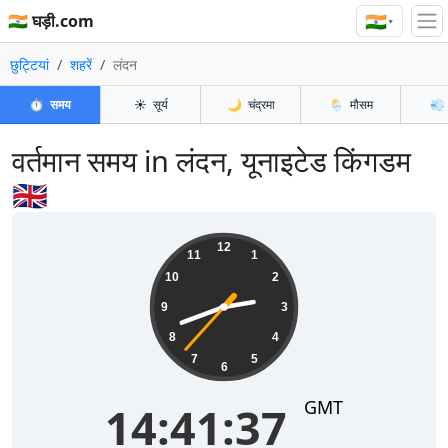
🇮🇳
🇮🇳 घड़ी.com
▾
छुट्टियां
शहरें
लंदन
⏱️
समय
☀️
सूर्य
🌙
चंद्रमा
🌦️
मौसम
💨
वर्तमान समय in लंदन, यूनाइटेड किंगडम
🇬🇧
14:41:37
12
11
1
10
2
9
3
8
4
7
5
6
GMT
14:41:37