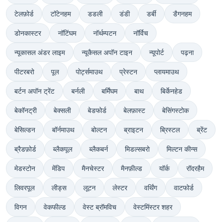
टेलफ़ोर्ड
टॉटेनहम
डडली
डंडी
डर्बी
डैगनहम
डोनकास्टर
नॉटिंघम
नॉर्थम्पटन
नॉर्विच
न्यूकासल अंडर लाइम
न्यूकैसल अपॉन टाइन
न्यूपोर्ट
पढ़ना
पीटरबरो
पूल
पोर्ट्समाउथ
प्रेस्टन
प्लायमाउथ
बर्टन अपॉन ट्रेंट
बर्नली
बर्मिंघम
बाथ
बिर्केनहेड
बेकॉनट्री
बेक्सली
बेडफोर्ड
बेलफ़ास्ट
बेसिंगस्टोक
बेसिल्डन
बॉर्नमाउथ
बोल्टन
ब्राइटन
ब्रिस्टल
ब्रेंट
ब्रैडफ़ोर्ड
ब्लैकपूल
ब्लैकबर्न
मिडल्सबरो
मिल्टन कीन्स
मेडस्टोन
मेंडिप
मैनचेस्टर
मैनफ़ील्ड
यॉर्क
रॉदरहैम
लिवरपूल
लीड्स
लूटन
लेस्टर
वर्थिंग
वाटफोर्ड
विगन
वेकफील्ड
वेस्ट ब्रॉमविच
वेस्टमिंस्टर शहर