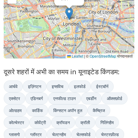
Leaflet
|
©
OpenStreetMap
योगदानकर्ता
दूसरे शहरों में अभी का समय in यूनाइटेड किंगडम:
आर्चवे
इज़िंगटन
इप्सविच
इलफोर्ड
ईस्टबॉर्न
एक्सेटर
एडिनबर्ग
एनफील्ड टाउन
एबर्डीन
ऑक्सफ़ोर्ड
ओल्डहम
कार्डिफ
किंग्सटन अपॉन हुल
कैम्ब्रिज
कोल्चेस्टर
कोवेंट्री
क्रॉयडन
क्रॉली
गिलिंगहैम
ग्लासगो
ग्लॉस्टर
चेल्टनहैम
चेल्सफोर्ड
चेस्टरफ़ील्ड