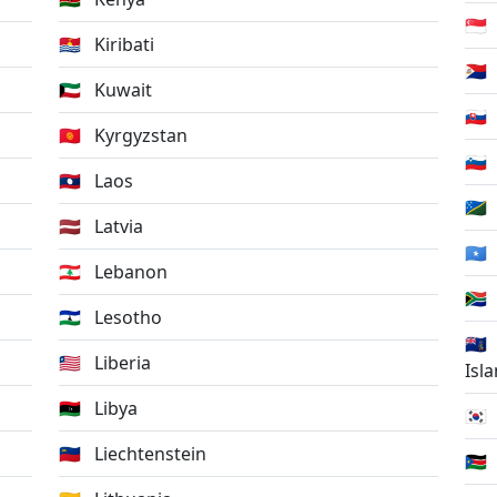
🇸🇬
🇰🇮
Kiribati
🇸🇽
🇰🇼
Kuwait
🇸🇰
🇰🇬
Kyrgyzstan
🇸🇮
🇱🇦
Laos
🇸🇧
🇱🇻
Latvia
🇸🇴
🇱🇧
Lebanon
🇿🇦
🇱🇸
Lesotho
🇬🇸
🇱🇷
Liberia
Isl
🇱🇾
Libya
🇰🇷
🇱🇮
Liechtenstein
🇸🇸