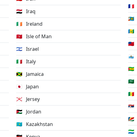
🇲🇫
🇮🇶
Iraq
🇵🇲
🇮🇪
Ireland
🇻🇨
🇮🇲
Isle of Man
🇼🇸
🇮🇱
Israel
🇸🇲
🇮🇹
Italy
🇸🇹
🇯🇲
Jamaica
🇸🇦
🇯🇵
Japan
🇸🇳
🇯🇪
Jersey
🇷🇸
🇯🇴
Jordan
🇸🇨
🇰🇿
Kazakhstan
🇸🇱
🇰🇪
Kenya