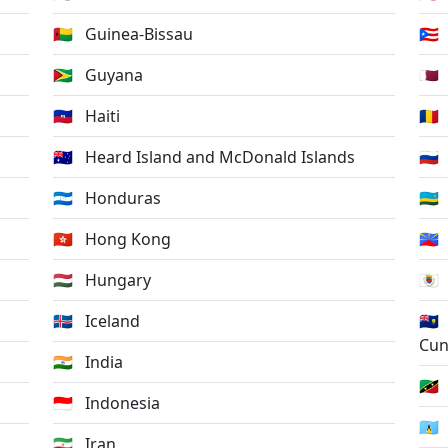
🇬🇼
Guinea-Bissau
🇵🇷
🇬🇾
Guyana
🇶🇦
🇭🇹
Haiti
🇷🇴
🇭🇲
Heard Island and McDonald Islands
🇷🇺
🇭🇳
Honduras
🇷🇼
🇭🇰
Hong Kong
🇷🇪
🇭🇺
Hungary
🇧🇱
🇮🇸
Iceland
🇸🇭
Cu
🇮🇳
India
🇰🇳
🇮🇩
Indonesia
🇱🇨
🇮🇷
Iran