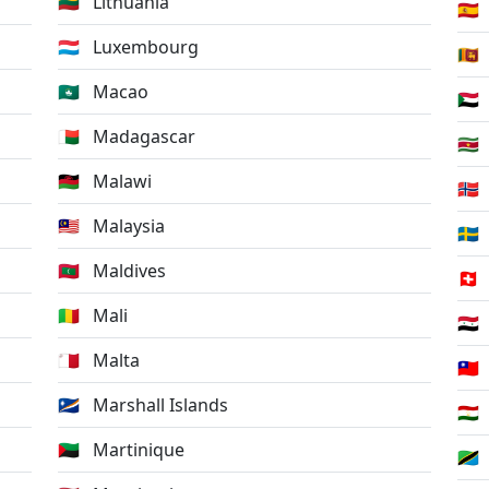
🇱🇹
Lithuania
🇪🇸
🇱🇺
Luxembourg
🇱🇰
🇲🇴
Macao
🇸🇩
🇲🇬
Madagascar
🇸🇷
🇲🇼
Malawi
🇸🇯
🇲🇾
Malaysia
🇸🇪
🇲🇻
Maldives
🇨🇭
🇲🇱
Mali
🇸🇾
🇲🇹
Malta
🇹🇼
🇲🇭
Marshall Islands
🇹🇯
🇲🇶
Martinique
🇹🇿