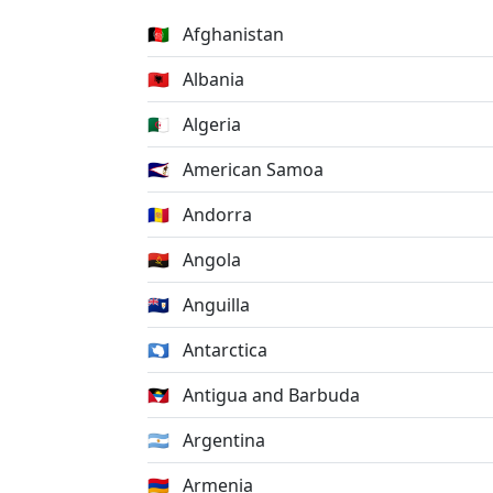
🇦🇫
Afghanistan
🇦🇱
Albania
🇩🇿
Algeria
🇦🇸
American Samoa
🇦🇩
Andorra
🇦🇴
Angola
🇦🇮
Anguilla
🇦🇶
Antarctica
🇦🇬
Antigua and Barbuda
🇦🇷
Argentina
🇦🇲
Armenia