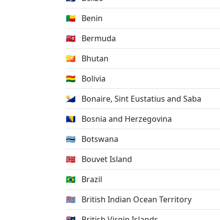
🇧🇯
Benin
🇧🇲
Bermuda
🇧🇹
Bhutan
🇧🇴
Bolivia
🇧🇶
Bonaire, Sint Eustatius and Saba
🇧🇦
Bosnia and Herzegovina
🇧🇼
Botswana
🇧🇻
Bouvet Island
🇧🇷
Brazil
🇮🇴
British Indian Ocean Territory
🇻🇬
British Virgin Islands