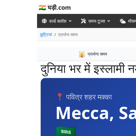
🇮🇳 घड़ी.com
वर्ल्ड क्लॉक
समय टूल्स
मौस
छुट्टियां
प्रार्थना समय
🕌
प्रार्थना समय
दुनिया भर में इस्लामी
📍 पवित्र शहर मक्का
Mecca, Sa
🇸🇦