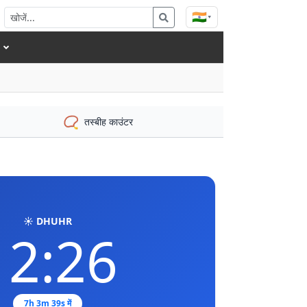
🇮🇳
▾
📿
तस्बीह काउंटर
☀️ DHUHR
12:26
7h 3m 38s में