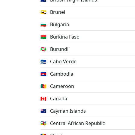
🇧🇳
Brunei
🇧🇬
Bulgaria
🇧🇫
Burkina Faso
🇧🇮
Burundi
🇨🇻
Cabo Verde
🇰🇭
Cambodia
🇨🇲
Cameroon
🇨🇦
Canada
🇰🇾
Cayman Islands
🇨🇫
Central African Republic