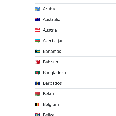
🇦🇼
Aruba
🇦🇺
Australia
🇦🇹
Austria
🇦🇿
Azerbaijan
🇧🇸
Bahamas
🇧🇭
Bahrain
🇧🇩
Bangladesh
🇧🇧
Barbados
🇧🇾
Belarus
🇧🇪
Belgium
🇧🇿
Belize