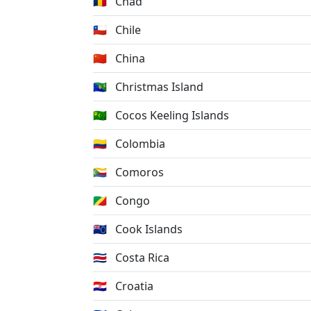
🇹🇩
Chad
🇨🇱
Chile
🇨🇳
China
🇨🇽
Christmas Island
🇨🇨
Cocos Keeling Islands
🇨🇴
Colombia
🇰🇲
Comoros
🇨🇬
Congo
🇨🇰
Cook Islands
🇨🇷
Costa Rica
🇭🇷
Croatia