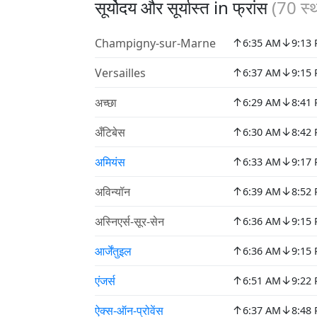
सूर्योदय और सूर्यास्त in फ्रांस
(
70
स्
↑
↓
Champigny-sur-Marne
6:35 AM
9:13
↑
↓
Versailles
6:37 AM
9:15
↑
↓
अच्छा
6:29 AM
8:41
↑
↓
अँटिबेस
6:30 AM
8:42
↑
↓
अमियंस
6:33 AM
9:17
↑
↓
अविन्यॉन
6:39 AM
8:52
↑
↓
अस्निएर्स-सूर-सेन
6:36 AM
9:15
↑
↓
आर्जेंतुइल
6:36 AM
9:15
↑
↓
एंजर्स
6:51 AM
9:22
↑
↓
ऐक्स-ऑन-प्रोवेंस
6:37 AM
8:48