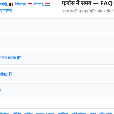
फ्रांस में समय — FAQ
जर्मनी
,
🇧🇪 बेल्जियम
,
🇲🇨 मोनाको
,
🇱🇺
िट्ज़रलैंड
समय क्षेत्रों, डेलाइट सेविंग और फ्रांस के
 पालन करता है?
बद्ध हैं?
?