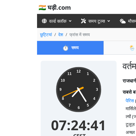
🇮🇳 घड़ी.com
वर्ल्ड क्लॉक
समय टूल्स
मौस
छुट्टियां
देश
फ्रांस में समय
⏱️
🌦️
समय
वर्त
12
11
1
राजधान
10
2
9
3
सबसे बड
8
4
पेरिस
(
7
5
मार्स
6
ल्यों
07:24:41
टूलूज
अच्छा