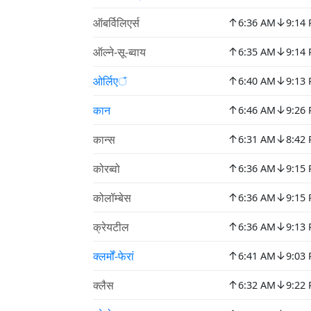
↑
↓
ऑबर्विलिएर्स
6:36 AM
9:14
↑
↓
ऑल्ने-सू-ब्वाय
6:35 AM
9:14
↑
↓
ओर्लिएঁ
6:40 AM
9:13
↑
↓
कान
6:46 AM
9:26
↑
↓
कान्स
6:31 AM
8:42
↑
↓
कोरब्वो
6:36 AM
9:15
↑
↓
कोलॉम्बेस
6:36 AM
9:15
↑
↓
क्रेयटील
6:36 AM
9:13
↑
↓
क्लर्मों-फेरां
6:41 AM
9:03
↑
↓
क्लैस
6:32 AM
9:22