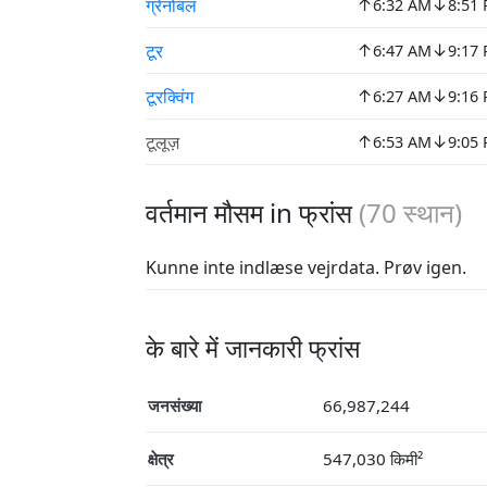
↑
↓
ग्रेनोबल
6:32 AM
8:51
↑
↓
टूर
6:47 AM
9:17
↑
↓
टूरक्विंग
6:27 AM
9:16
↑
↓
टूलूज़
6:53 AM
9:05
वर्तमान मौसम in फ्रांस
(
70
स्थान)
Kunne inte indlæse vejrdata. Prøv igen.
के बारे में जानकारी फ्रांस
जनसंख्या
66,987,244
क्षेत्र
547,030 किमी²