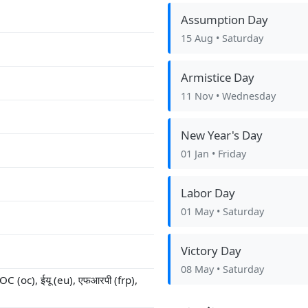
Assumption Day
15 Aug
• Saturday
Armistice Day
11 Nov
• Wednesday
New Year's Day
01 Jan
• Friday
Labor Day
01 May
• Saturday
Victory Day
08 May
• Saturday
OC (oc), ईयू (eu), एफआरपी (frp),