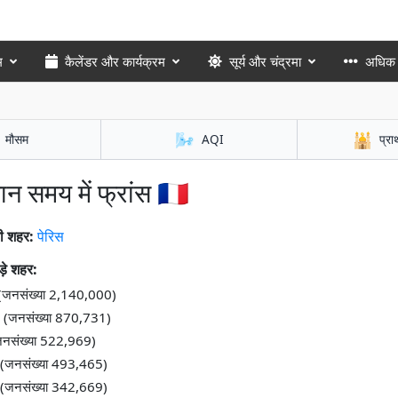
म
कैलेंडर और कार्यक्रम
सूर्य और चंद्रमा
अधिक
🌬️
🕌
मौसम
AQI
प्रा
मान समय में फ्रांस 🇫🇷
ी शहर:
पेरिस
़े शहर:
जनसंख्या 2,140,000)
िले (जनसंख्या 870,731)
 (जनसंख्या 522,969)
़ (जनसंख्या 493,465)
 (जनसंख्या 342,669)