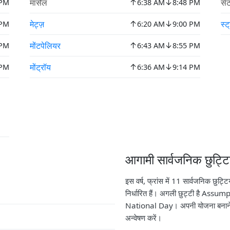
↑
↓
मार्सेल
सें
 PM
6:38 AM
8:48 PM
↑
↓
मेट्ज़
स्ट
 PM
6:20 AM
9:00 PM
↑
↓
मोंटपेलियर
 PM
6:43 AM
8:55 PM
↑
↓
मोंट्रॉय
 PM
6:36 AM
9:14 PM
आगामी सार्वजनिक छुट्टिय
इस वर्ष, फ्रांस में 11 सार्वजनिक छुट्ट
निर्धारित हैं। अगली छुट्टी है Assu
National Day। अपनी योजना बनाने
अन्वेषण करें।