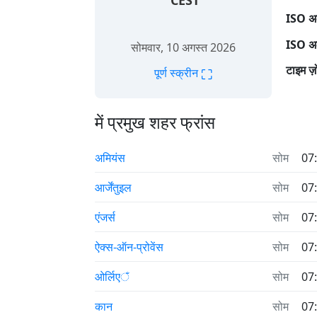
CEST
ISO अल
ISO अल
सोमवार, 10 अगस्त 2026
टाइम ज़
⛶
पूर्ण स्क्रीन
में प्रमुख शहर फ्रांस
अमियंस
सोम
07
आर्जेंतुइल
सोम
07
एंजर्स
सोम
07
ऐक्स-ऑन-प्रोवेंस
सोम
07
ओर्लिएঁ
सोम
07
कान
सोम
07