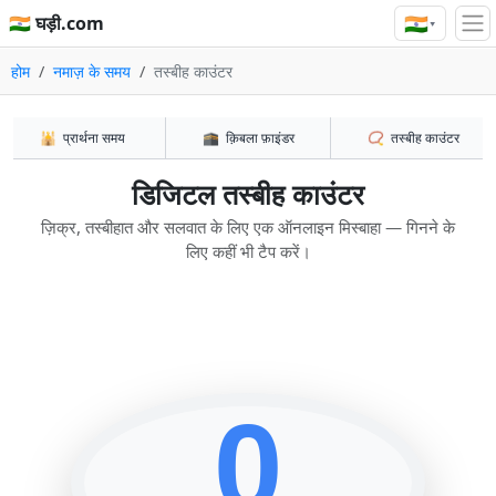
🇮🇳
🇮🇳 घड़ी.com
▾
होम
नमाज़ के समय
तस्बीह काउंटर
🕌
प्रार्थना समय
🕋
क़िबला फ़ाइंडर
📿
तस्बीह काउंटर
डिजिटल तस्बीह काउंटर
ज़िक्र, तस्बीहात और सलवात के लिए एक ऑनलाइन मिस्बाहा — गिनने के
लिए कहीं भी टैप करें।
0