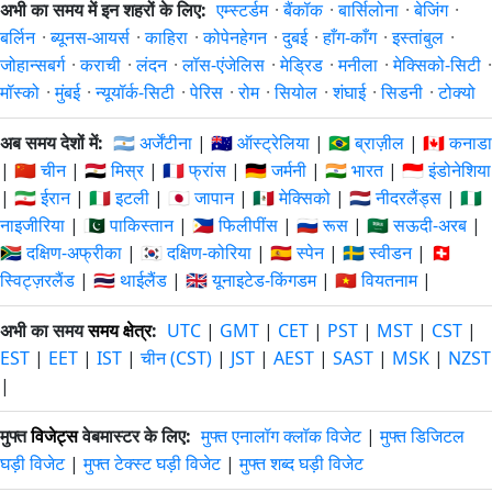
अभी का समय में इन शहरों के लिए:
एम्स्टर्डम
·
बैंकॉक
·
बार्सिलोना
·
बेजिंग
·
बर्लिन
·
ब्यूनस-आयर्स
·
काहिरा
·
कोपेनहेगन
·
दुबई
·
हाँग-काँग
·
इस्तांबुल
·
जोहान्सबर्ग
·
कराची
·
लंदन
·
लॉस-एंजेलिस
·
मेड्रिड
·
मनीला
·
मेक्सिको-सिटी
·
मॉस्को
·
मुंबई
·
न्यूयॉर्क-सिटी
·
पेरिस
·
रोम
·
सियोल
·
शंघाई
·
सिडनी
·
टोक्यो
अब समय देशों में:
🇦🇷 अर्जेंटीना
|
🇦🇺 ऑस्ट्रेलिया
|
🇧🇷 ब्राज़ील
|
🇨🇦 कनाडा
|
🇨🇳 चीन
|
🇪🇬 मिस्र
|
🇫🇷 फ्रांस
|
🇩🇪 जर्मनी
|
🇮🇳 भारत
|
🇮🇩 इंडोनेशिया
|
🇮🇷 ईरान
|
🇮🇹 इटली
|
🇯🇵 जापान
|
🇲🇽 मेक्सिको
|
🇳🇱 नीदरलैंड्स
|
🇳🇬
नाइजीरिया
|
🇵🇰 पाकिस्तान
|
🇵🇭 फिलीपींस
|
🇷🇺 रूस
|
🇸🇦 सऊदी-अरब
|
🇿🇦 दक्षिण-अफ्रीका
|
🇰🇷 दक्षिण-कोरिया
|
🇪🇸 स्पेन
|
🇸🇪 स्वीडन
|
🇨🇭
स्विट्ज़रलैंड
|
🇹🇭 थाईलैंड
|
🇬🇧 यूनाइटेड-किंगडम
|
🇻🇳 वियतनाम
|
अभी का समय
समय क्षेत्र
:
UTC
|
GMT
|
CET
|
PST
|
MST
|
CST
|
EST
|
EET
|
IST
|
चीन (CST)
|
JST
|
AEST
|
SAST
|
MSK
|
NZST
|
मुफ्त
विजेट्स
वेबमास्टर के लिए:
मुफ्त एनालॉग क्लॉक विजेट
|
मुफ्त डिजिटल
घड़ी विजेट
|
मुफ्त टेक्स्ट घड़ी विजेट
|
मुफ्त शब्द घड़ी विजेट