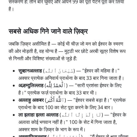
संस्करण है: तीन बार घुमाएँ और आपने 99 का पूरा पैटर्न पूरा कर लिया
है।
सबसे अधिक गिने जाने वाले ज़िक्र
जबकि ज़िक्र असीमित है — कोई भी चीज़ जो मन को ईश्वर के स्मरण
की ओर मोड़ती है, वह योग्य है — मुट्ठी भर छोटे अरबी सूत्र विशेष रूप
से गिनती और विशिष्ट संख्याओं से जुड़े हैं:
सुब्हानअल्लाह
(سُبْحَانَ ٱللَّٰه) — "ईश्वर की महिमा है।"
अक्सर प्रत्येक अनिवार्य प्रार्थना के बाद 33 बार गिना जाता है।
अल्हम्दुलिल्लाह
(ٱلْحَمْدُ لِلَّٰه) — "सारी प्रशंसा ईश्वर के लिए
है।" प्रत्येक फर्ज़ प्रार्थना के बाद 33 बार भी।
अल्लाहु अकबर
(ٱللَّٰهُ أَكْبَر) — "ईश्वर सबसे बड़ा है।" प्रत्येक
प्रार्थना के बाद 100 का सेट पूरा करने के लिए 34 बार।
ला इलाहा इल्ला अल्लाह
(لَا إِلَٰهَ إِلَّا ٱللَّٰه) — "ईश्वर के
अलावा कोई भगवान नहीं है।" 100 के सेट में गिना जाता है,
अक्सर शाम के ज़िक्र के भाग के रूप में।
अस्तग़फिरुल्लाह
(أَسْتَغْفِرُ ٱللَّٰه) — "मैं ईश्वर से क्षमा माँगता