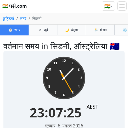
🇮🇳
🇮🇳 घड़ी.com
▾
छुट्टियां
शहरें
सिडनी
⏱️
समय
☀️
सूर्य
🌙
चंद्रमा
🌦️
मौसम
💨
वर्तमान समय in सिडनी, ऑस्ट्रेलिया 🇦🇺
23:07:26
12
11
1
10
2
9
3
8
4
7
5
6
AEST
23:07:26
गुरुवार, 6 अगस्त 2026