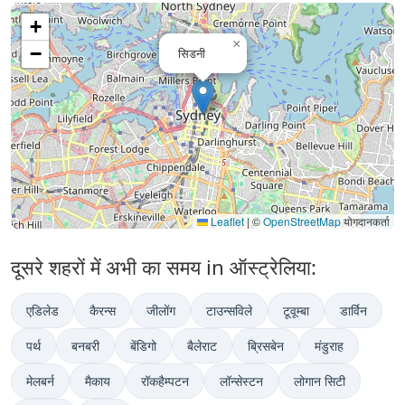
+
×
−
सिडनी
Leaflet
|
©
OpenStreetMap
योगदानकर्ता
दूसरे शहरों में अभी का समय in ऑस्ट्रेलिया:
एडिलेड
कैरन्स
जीलोंग
टाउन्सविले
टूवूम्बा
डार्विन
पर्थ
बनबरी
बेंडिगो
बैलेराट
ब्रिसबेन
मंडुराह
मेलबर्न
मैकाय
रॉकहैम्पटन
लॉन्सेस्टन
लोगान सिटी