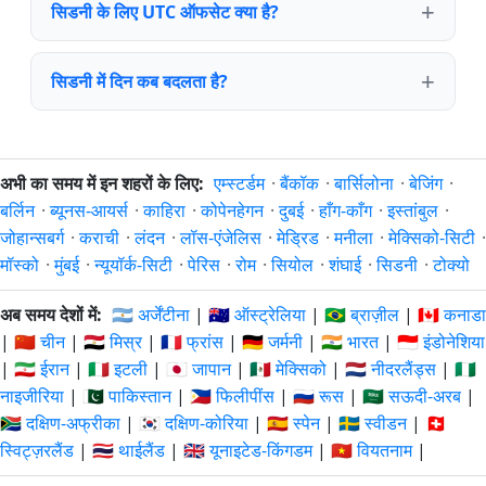
सिडनी के लिए UTC ऑफसेट क्या है?
सिडनी में दिन कब बदलता है?
अभी का समय में इन शहरों के लिए:
एम्स्टर्डम
·
बैंकॉक
·
बार्सिलोना
·
बेजिंग
·
बर्लिन
·
ब्यूनस-आयर्स
·
काहिरा
·
कोपेनहेगन
·
दुबई
·
हाँग-काँग
·
इस्तांबुल
·
जोहान्सबर्ग
·
कराची
·
लंदन
·
लॉस-एंजेलिस
·
मेड्रिड
·
मनीला
·
मेक्सिको-सिटी
·
मॉस्को
·
मुंबई
·
न्यूयॉर्क-सिटी
·
पेरिस
·
रोम
·
सियोल
·
शंघाई
·
सिडनी
·
टोक्यो
अब समय देशों में:
🇦🇷 अर्जेंटीना
|
🇦🇺 ऑस्ट्रेलिया
|
🇧🇷 ब्राज़ील
|
🇨🇦 कनाडा
|
🇨🇳 चीन
|
🇪🇬 मिस्र
|
🇫🇷 फ्रांस
|
🇩🇪 जर्मनी
|
🇮🇳 भारत
|
🇮🇩 इंडोनेशिया
|
🇮🇷 ईरान
|
🇮🇹 इटली
|
🇯🇵 जापान
|
🇲🇽 मेक्सिको
|
🇳🇱 नीदरलैंड्स
|
🇳🇬
नाइजीरिया
|
🇵🇰 पाकिस्तान
|
🇵🇭 फिलीपींस
|
🇷🇺 रूस
|
🇸🇦 सऊदी-अरब
|
🇿🇦 दक्षिण-अफ्रीका
|
🇰🇷 दक्षिण-कोरिया
|
🇪🇸 स्पेन
|
🇸🇪 स्वीडन
|
🇨🇭
स्विट्ज़रलैंड
|
🇹🇭 थाईलैंड
|
🇬🇧 यूनाइटेड-किंगडम
|
🇻🇳 वियतनाम
|