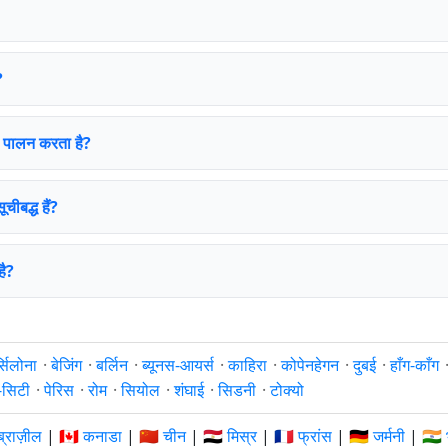
?
का पालन करता है?
चीबद्ध हैं?
है?
्सिलोना
·
बेजिंग
·
बर्लिन
·
ब्यूनस-आयर्स
·
काहिरा
·
कोपेनहेगन
·
दुबई
·
हाँग-काँग
क-सिटी
·
पेरिस
·
रोम
·
सियोल
·
शंघाई
·
सिडनी
·
टोक्यो
ब्राज़ील
|
🇨🇦 कनाडा
|
🇨🇳 चीन
|
🇪🇬 मिस्र
|
🇫🇷 फ्रांस
|
🇩🇪 जर्मनी
|
🇮🇳