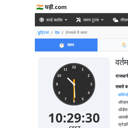
🇮🇳 घड़ी.com
वर्ल्ड क्लॉक
समय टूल्स
मौस
छुट्टियां
देश
डेनमार्क में समय
⏱️
🌦️
समय
वर्त
12
11
1
राजधान
10
2
9
3
सबसे बड
8
4
कोपेन
7
5
ऑरहस
6
ओडेंस
10:29:31
आलबोर
फ्रेड