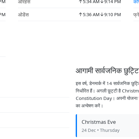
↑
↓
ऑरहस
को
 PM
5:34 AM
9:14 PM
↑
↓
ओडेंस
फ्र
 PM
5:36 AM
9:10 PM
आगामी सार्वजनिक छुट्टिय
इस वर्ष, डेनमार्क में 14 सार्वजनिक छुट
निर्धारित हैं। अगली छुट्टी है Chris
Constitution Day। अपनी योजना ब
का अन्वेषण करें।
Christmas Eve
24 Dec
• Thursday