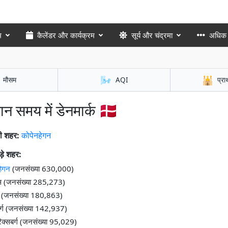
म
कैलेंडर और कार्यक्रम
सूर्य और चंद्रमा
अधिक
🌬️
🕌
मौसम
AQI
प्रा
मान समय में डेनमार्क 🇩🇰
ी शहर:
कोपेनहेगन
़े शहर:
हेगन
(जनसंख्या 630,000)
 (जनसंख्या 285,273)
 (जनसंख्या 180,863)
्ग (जनसंख्या 142,937)
रिक्सबर्ग (जनसंख्या 95,029)