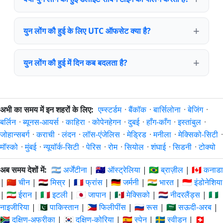
युन लोंग कौ हुई के लिए UTC ऑफसेट क्या है?
युन लोंग कौ हुई में दिन कब बदलता है?
अभी का समय में इन शहरों के लिए:
एम्स्टर्डम
·
बैंकॉक
·
बार्सिलोना
·
बेजिंग
·
बर्लिन
·
ब्यूनस-आयर्स
·
काहिरा
·
कोपेनहेगन
·
दुबई
·
हाँग-काँग
·
इस्तांबुल
·
जोहान्सबर्ग
·
कराची
·
लंदन
·
लॉस-एंजेलिस
·
मेड्रिड
·
मनीला
·
मेक्सिको-सिटी
·
मॉस्को
·
मुंबई
·
न्यूयॉर्क-सिटी
·
पेरिस
·
रोम
·
सियोल
·
शंघाई
·
सिडनी
·
टोक्यो
अब समय देशों में:
🇦🇷 अर्जेंटीना
|
🇦🇺 ऑस्ट्रेलिया
|
🇧🇷 ब्राज़ील
|
🇨🇦 कनाडा
|
🇨🇳 चीन
|
🇪🇬 मिस्र
|
🇫🇷 फ्रांस
|
🇩🇪 जर्मनी
|
🇮🇳 भारत
|
🇮🇩 इंडोनेशिया
|
🇮🇷 ईरान
|
🇮🇹 इटली
|
🇯🇵 जापान
|
🇲🇽 मेक्सिको
|
🇳🇱 नीदरलैंड्स
|
🇳🇬
नाइजीरिया
|
🇵🇰 पाकिस्तान
|
🇵🇭 फिलीपींस
|
🇷🇺 रूस
|
🇸🇦 सऊदी-अरब
|
🇿🇦 दक्षिण-अफ्रीका
|
🇰🇷 दक्षिण-कोरिया
|
🇪🇸 स्पेन
|
🇸🇪 स्वीडन
|
🇨🇭