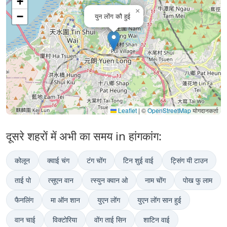
+
×
−
युन लोंग कौ हुई
Leaflet
|
©
OpenStreetMap
योगदानकर्ता
दूसरे शहरों में अभी का समय in हांगकांग:
कोलून
क्वाई चंग
टंग चोंग
टिन शुई वाई
ट्सिंग यी टाउन
ताई पो
त्सुएन वान
त्स्युन क्वान ओ
नाम चोंग
पोख फु लाम
फैनलिंग
मा ऑन शान
युएन लोंग
युएन लोंग सान हुई
वान चाई
विक्टोरिया
वोंग ताई सिन
शाटिन वाई