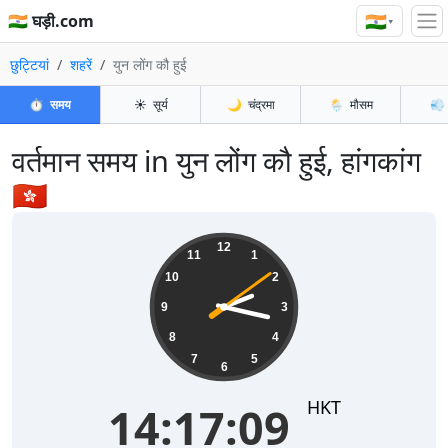
🇮🇳
🇮🇳 घड़ी.com
▾
छुट्टियां
शहरें
युन लोंग कौ हुई
⏱️
समय
☀️
सूर्य
🌙
चंद्रमा
🌦️
मौसम
💨
वर्तमान समय in युन लोंग कौ हुई, हांगकांग
🇭🇰
14:17:09
12
11
1
10
2
9
3
8
4
7
5
6
HKT
14:17:09